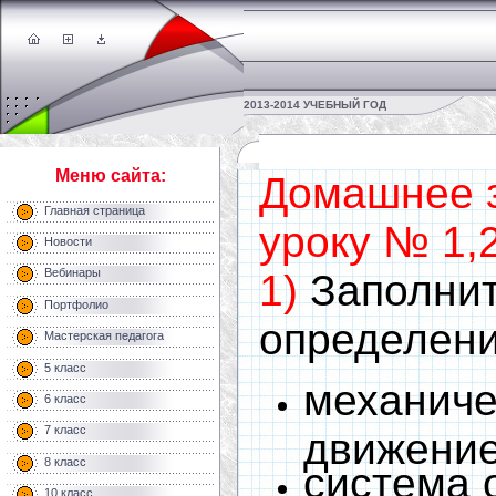
2013-2014 УЧЕБНЫЙ ГОД
Меню сайта:
Домашнее 
Главная страница
уроку № 1,2
Новости
Вебинары
1)
Заполнит
Портфолио
определени
Мастерская педагога
5 класс
механиче
6 класс
7 класс
движение
8 класс
система 
10 класс