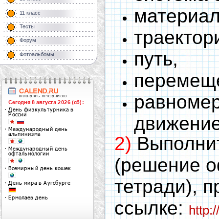
материал
11 класс
Тесты
траектор
Форум
путь,
Фотоальбомы
перемещ
равноме
движение
2)
Выполни
(решение о
тетради), п
ссылке:
http:/