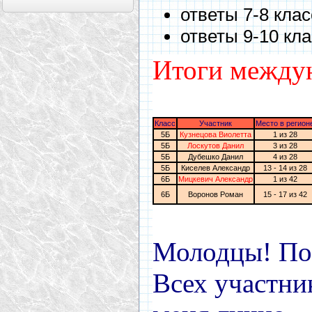
ответы 7-8 кла
ответы 9-10 кл
Итоги междун
Класс
Участник
Место в регион
5Б
Кузнецова Виолетта
1 из 28
5Б
Лоскутов Данил
3 из 28
5Б
Дубешко Данил
4 из 28
5Б
Киселев Александр
13 - 14 из 28
6Б
Мицкевич Александр
1 из 42
6Б
Воронов Роман
15 - 17 из 42
Молодцы! По
Всех участни