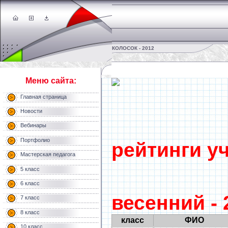
КОЛОСОК - 2012
Меню сайта:
Главная страница
Новости
Регион
Вебинары
Портфолио
рейтинги у
Мастерская педагога
5 класс
междуна
6 класс
весенний - 
7 класс
8 класс
класс
ФИО
10 класс