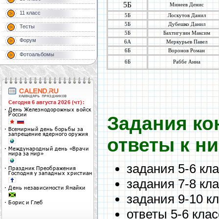
5Б
Минеев Денис
11 класс
5Б
Лоскутов Данил
5Б
Дубешко Данил
Тесты
5Б
Бахтигузин Максим
Форум
6А
Меркурьев Павел
6Б
Воронов Роман
Фотоальбомы
6Б
Раббе Анна
Задания кон
ответы к ни
задания 5-6 кл
задания 7-8 кл
задания 9-10 к
ответы 5-6 кла