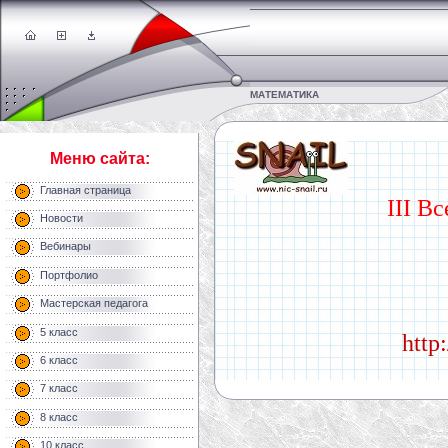
МАТЕМАТИКА
Меню сайта:
Главная страница
III В
Новости
Вебинары
Портфолио
Мастерская педагога
5 класс
http
6 класс
7 класс
8 класс
10 класс