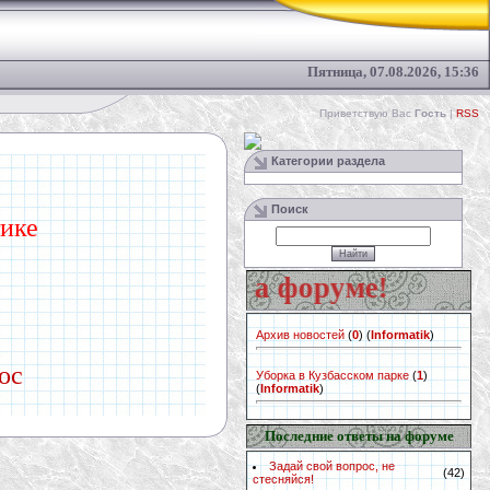
Пятница, 07.08.2026, 15:36
Приветствую Вас
Гость
|
RSS
Категории раздела
Поиск
тике
ай свой вопрос на форуме!
Архив новостей
(
0
)
(
Informatik
)
oc
Уборка в Кузбасском парке
(
1
)
(
Informatik
)
Последние ответы на форуме
Задай свой вопрос, не
(42)
стесняйся!