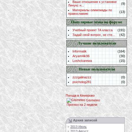
Ваше отношение к установке
(9)
Линукс н...
Материалы олимпиады по
(13)
православию
Популярные темы на форуме
Учебный проект 7А класса
(191)
Задай свой вопрос, не сте...
(42)
Лучшие пользователи
Informatik
(164)
Aryam4ik96
(30)
Loshckarewa
(15)
Новые пользователи
zzzgalinazzz
(0)
psicholog281
(0)
Погода в Кемерово
Gismeteo
Прогноз на 2 недели
Архив записей
2013 Июль
2013 Август