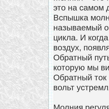
это на самом 
Вспышка молни
называемый о
цикла. И когд
воздух, появл
Обратный путь
которую мы ви
Обратный ток
вольт устремл
Молния регул