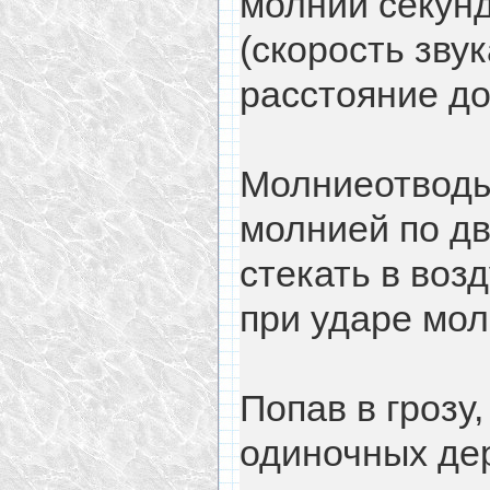
молнии секунд
(скорость зву
расстояние до
Молниеотводы
молнией по д
стекать в возд
при ударе мол
Попав в грозу
одиноч­ных де