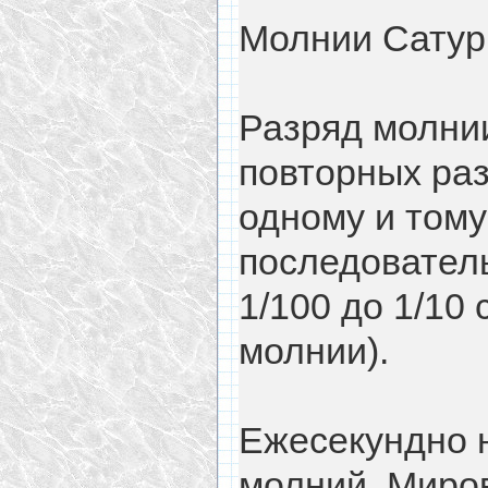
Молнии Сатурн
Разряд молнии
повторных ра
одному и тому
последователь
1/100 до 1/10
молнии).
Ежесекундно 
молний. Миров