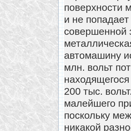
поверхности 
и не попадает
совершенной 
металличе­ска
автомашину и
млн. вольт по
находящегося 
200 тыс. воль
малейшего при
поскольку меж
никакой раз