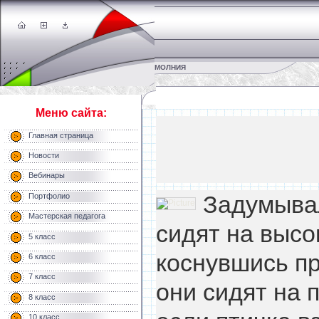
МОЛНИЯ
Меню сайта:
Главная страница
Новости
Вебинары
Задумывал
Портфолио
Мастерская педагога
сидят на высо
5 класс
коснувшись пр
6 класс
7 класс
они сидят на п
8 класс
10 класс