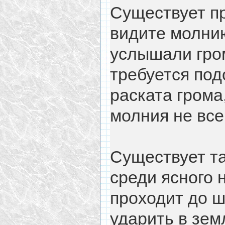
Существует пр
видите молнию
услышали гром
требуется под
раската грома
молния не все
Существует та
среди ясного 
проходит до 
ударить в зем