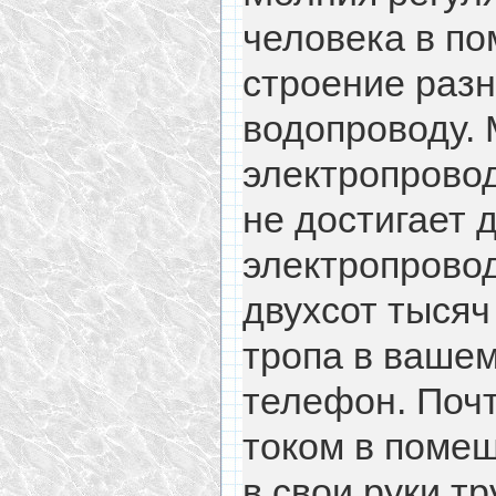
человека в по
строение разн
водопроводу. 
электропровод
не достигает 
электропровод
двухсот тысяч
тропа в вашем
телефон. Почт
током в поме
в свои руки т