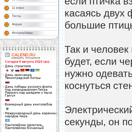
если птичка 
11 класс
касаясь двух 
Тесты
большие птицы
Форум
Фотоальбомы
Так и человек
будет, если че
нужно одевать
коснуться сте
Электрический
секунды, он п