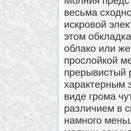
Молния предс
весьма сходно
искровой элек
этом обкладка
облако или же
прослойкой ме
прерывистый 
характерным з
виде грома чу
различием в с
намного мень