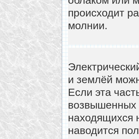
облаком или 
происходит ра
молнии.
Электрически
и землёй мож
Если эта част
возвышенных 
находящихся 
наводится пол