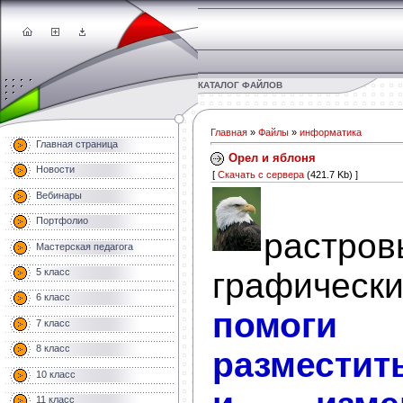
КАТАЛОГ ФАЙЛОВ
Главная
»
Файлы
»
информатика
Главная страница
Орел и яблоня
Новости
[
Скачать с сервера
(421.7 Kb) ]
Исп
Вебинары
Портфолио
растров
Мастерская педагога
графическ
5 класс
6 класс
помо
7 класс
8 класс
разместит
10 класс
11 класс