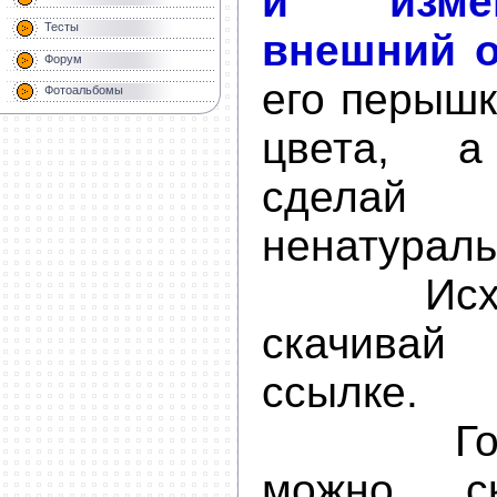
и изме
Тесты
внешний 
Форум
его перышк
Фотоальбомы
цвета, а
сделай
ненатураль
Исходн
скачива
ссылк
Готовы
можно с