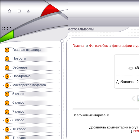
ФОТОАЛЬБОМЫ
Главная
»
Фотоальбом
»
фотографии с у
Главная страница
Новости
Вебинары
48
В 
Портфолио
Добавлено
2
1200
Мастерская педагога
5 класс
6 класс
7 класс
Всего комментариев
:
0
8 класс
Добавлять комментарии могут 
10 класс
[
Рег
11 класс