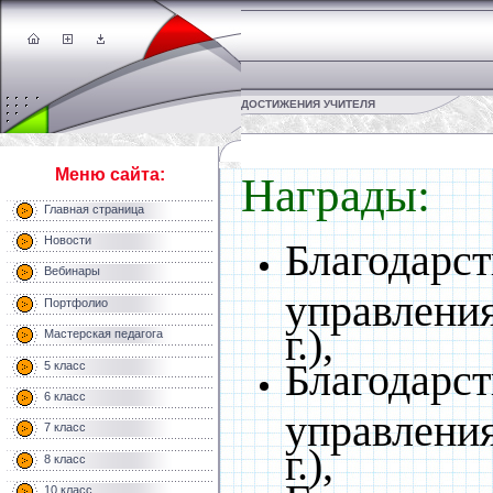
ДОСТИЖЕНИЯ УЧИТЕЛЯ
Меню сайта:
Награды:
Главная страница
Новости
Благодарст
Вебинары
управления
Портфолио
г.),
Мастерская педагога
Благодарст
5 класс
6 класс
управления
7 класс
г.),
8 класс
10 класс