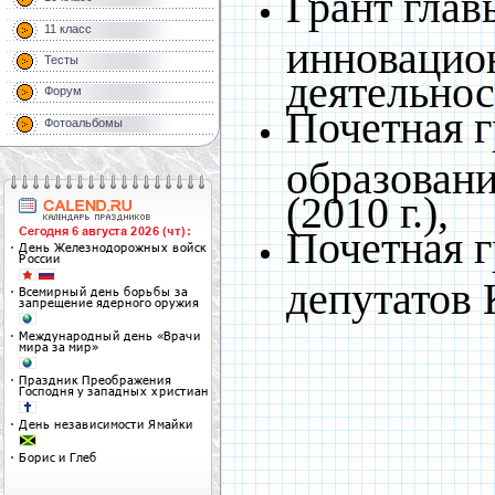
Грант глав
11 класс
инновацио
Тесты
деятельност
Форум
Почетная 
Фотоальбомы
образовани
(2010 г.),
Почетная 
депутатов 