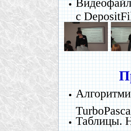
Видеофайл
с DepositFi
П
Алгоритми
TurboPasca
Таблицы. 