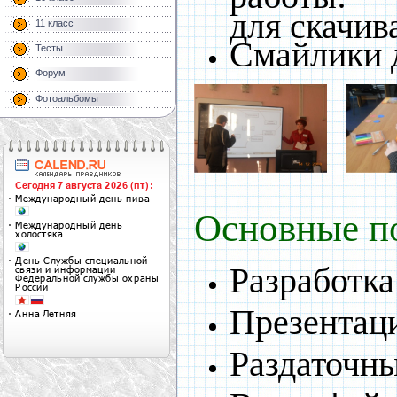
для скачив
11 класс
Смайлики 
Тесты
Форум
Фотоальбомы
Основные по
Разработка
Презентац
Раздаточн