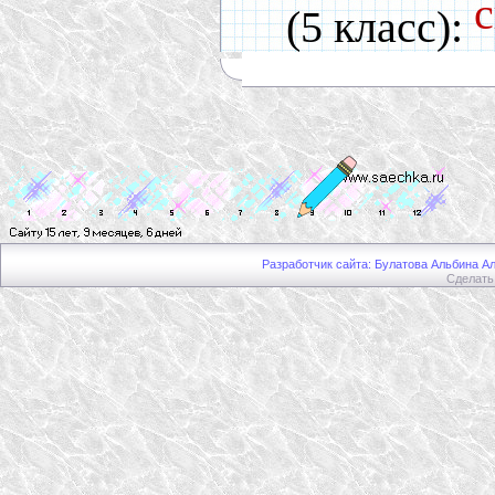
с
(5 класс):
Разработчик сайта: Булатова Альбина Ал
Сделат