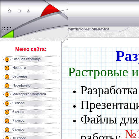
УЧИТЕЛЮ ИНФОРМАТИКИ
Меню сайта:
Раз
Главная страница
Растровые и
Новости
Вебинары
Разработка
Портфолио
Мастерская педагога
Презентац
5 класс
6 класс
Файлы для
7 класс
№
8 класс
работы:
10 класс