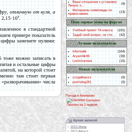
Ваше отношение к установке
(9)
Линукс н...
Материалы олимпиады по
ру, отличную от нуля, а
(13)
православию
4
 2,15·10
.
Популярные темы на форуме
тавленное в стандартной
Учебный проект 7А класса
(191)
 нашем примере показатель
Задай свой вопрос, не сте...
(42)
е цифры замените нулями:
Лучшие пользователи
Informatik
(164)
Aryam4ik96
(30)
5 тоже можно записать в
Loshckarewa
(15)
апятая и остальные цифры
Новые пользователи
апятой, на которой стоит
именно там стоит первая
zzzgalinazzz
(0)
ри «разворачивании» числа
psicholog281
(0)
Погода в Кемерово
Gismeteo
Прогноз на 2 недели
Архив записей
2013 Июль
2013 Август