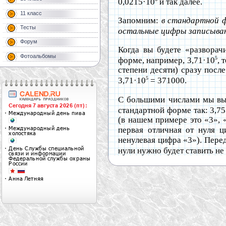
0,0215·10
и так далее.
11 класс
Запомним:
в стандартной ф
Тесты
остальные цифры записыва
Форум
Когда вы будете «разворач
Фотоальбомы
5
форме, например, 3,71·10
, 
степени десяти) сразу посл
5
3,71·10
= 371000.
С большими числами мы выя
стандартной форме так: 3,75
(в нашем примере это «3», «
первая отличная от нуля ц
ненулевая цифра «3»). Перед
нули нужно будет ставить не 