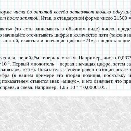
орме числа до запятой всегда оставляют только одну циф
ют после запятой.
Итак, в стандартной форме число 21500 =
ивать» (то есть записывать в обычном виде) число, предс
то начинайте отсчитывать цифры в количестве пяти (таков в
е запятой, включая и значащие цифры «71», а недостающи
снили, перейдём теперь к малым. Например, число 0,037
–2
·10
. Первый множитель – первая значащая цифра, затем з
запятая», «75»). Показатель степени равен позиции после з
ифра (в нашем примере это вторая позиция, поскольку 
 показателем ставится знак «минус», и это означает, что п
–5
справа, а слева. Например: 1,05·10
= 0,0000105.