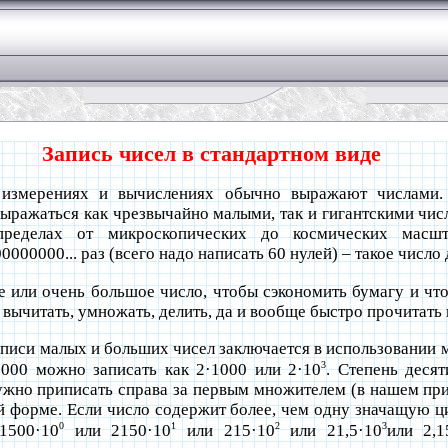
Запись чисел в стандартном виде
 измерениях и вычислениях обычно выражают числами.
 выражаться как чрезвычайно малыми, так и гигантскими чи
пределах от микроскопических до космических масш
0000... раз (всего надо написать 60 нулей) – такое число
Зада
е или очень большое число, чтобы сэкономить бумагу и чт
 вычитать, умножать, делить, да и вообще быстро прочитать
писи малых и больших чисел заключается в использовании 
3
2000 можно записать как 2·1000 или 2·10
. Степень деся
нужно приписать справа за первым множителем (в нашем пр
й форме. Если число содержит более, чем одну значащую ц
0
1
2
3
1500·10
или 2150·10
или 215·10
или 21,5·10
или 2,1