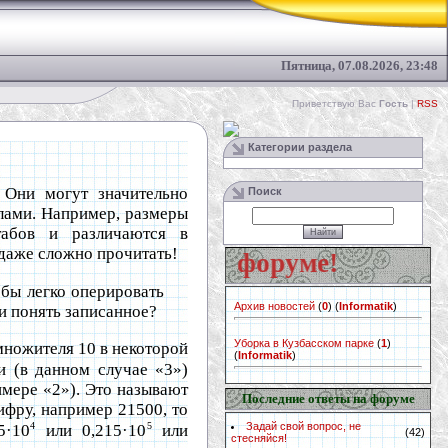
Пятница, 07.08.2026, 23:48
Приветствую Вас
Гость
|
RSS
Категории раздела
 Они могут значительно
Поиск
слами. Например, размеры
табов и различаются в
 даже сложно прочитать!
й свой вопрос на форуме!
обы легко оперировать
Архив новостей
(
0
)
(
Informatik
)
 и понять записанное?
Уборка в Кузбасском парке
(
1
)
множителя 10 в некоторой
(
Informatik
)
ти (в данном случае «3»)
имере «2»). Это называют
Последние ответы на форуме
ифру, например 21500, то
4
5
Задай свой вопрос, не
5·10
или 0,215·10
или
(42)
стесняйся!