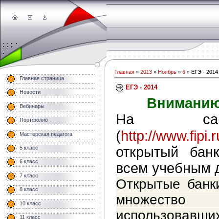
Главная
»
2013
»
Ноябрь
»
6
» ЕГЭ - 2014
Главная страница
ЕГЭ - 2014
Новости
Вниманию 
Вебинары
На са
Портфолио
http://www.fipi.r
(
Мастерская педагога
открытый бан
5 класс
6 класс
всем учебным 
7 класс
Открытые банк
8 класс
множест
10 класс
использовавш
11 класс