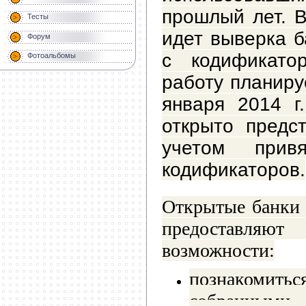
прошлый лет. 
Тесты
идет выверка б
Форум
с кодификато
Фотоальбомы
работу планиру
января 2014 г.
открыто предс
учетом прив
кодификаторов.
Открытые банки
предоставл
возможности:
познакомит
собранными