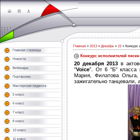
Главная
»
2013
»
Декабрь
»
22
» Конкурс 
Главная страница
Конкурс исполнителей песен
Новости
20 декабря 2013
в актов
Вебинары
"
Voice
”. От 6 "Б" класс
Мария, Филатова Ольга, 
Портфолио
зажигательно танцевали, 
Мастерская педагога
5 класс
6 класс
7 класс
8 класс
10 класс
11 класс