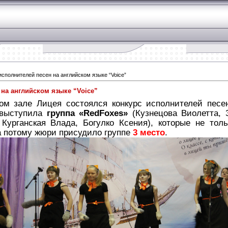
исполнителей песен на английском языке “Voice”
 на английском языке “Voice”
ом зале Лицея состоялся конкурс исполнителей песе
а выступила
группа «
Red
Foxes
»
(Кузнецова Виолетта, 
Курганская Влада, Богулко Ксения), которые не тол
Зада
а потому жюри присудило группе
3 место
.