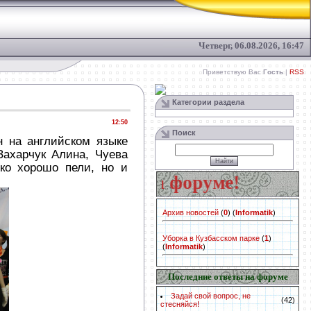
Четверг, 06.08.2026, 16:47
Приветствую Вас
Гость
|
RSS
Категории раздела
12:50
Поиск
н на английском языке
Захарчук Алина, Чуева
ько хорошо пели, но и
й свой вопрос на форуме!
Архив новостей
(
0
)
(
Informatik
)
Уборка в Кузбасском парке
(
1
)
(
Informatik
)
Последние ответы на форуме
Задай свой вопрос, не
(42)
стесняйся!