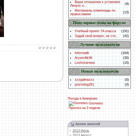
Ваше отношение к установке
(9)
Линукс н...
Материалы олимпиады по
(13)
православию
Популярные темы на форуме
Учебный проект 7А класса
(191)
Задай свой вопрос, не сте...
(42)
Лучшие пользователи
Informatik
(164)
Aryam4ik96
(30)
Loshckarewa
(15)
Новые пользователи
zzzgalinazzz
(0)
psicholog281
(0)
Погода в Кемерово
Gismeteo
Прогноз на 2 недели
Архив записей
2013 Июль
2013 Август