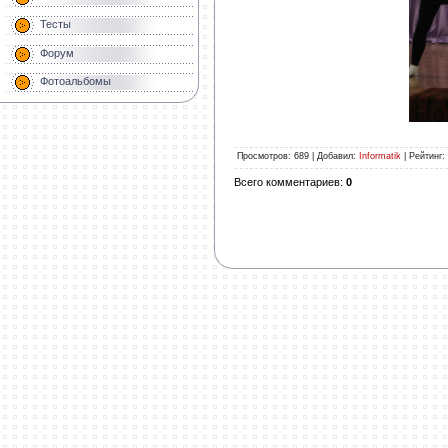
Тесты
Форум
Фотоальбомы
Просмотров
: 689 |
Добавил
:
Informatik
|
Рейтинг
:
Всего комментариев
:
0