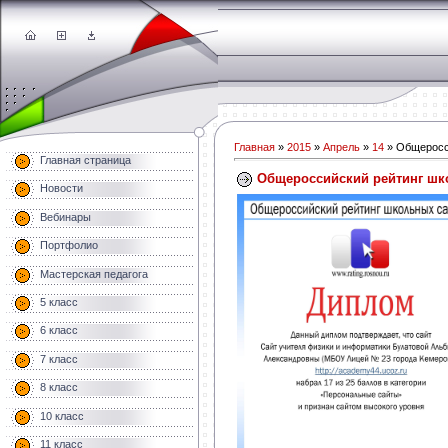
Главная
»
2015
»
Апрель
»
14
» Общеросс
Главная страница
Общероссийский рейтинг шк
Новости
Вебинары
Портфолио
Мастерская педагога
5 класс
6 класс
7 класс
8 класс
10 класс
11 класс