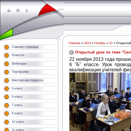
Главная
»
2013
»
Ноябрь
»
22
» Открытый
Главная страница
Открытый урок по теме "Сил
Новости
22 ноября 2013 года проше
Вебинары
6 "Б" классе. Урок прово
квалификации учителей физ
Портфолио
Мастерская педагога
5 класс
6 класс
7 класс
8 класс
10 класс
11 класс