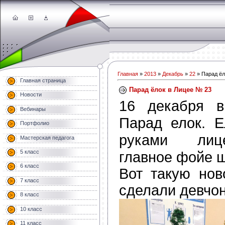
Главная
»
2013
»
Декабрь
»
22
» Парад ёл
Главная страница
Парад ёлок в Лицее № 23
Новости
16 декабря в
Вебинары
Парад елок. Е
Портфолио
руками лице
Мастерская педагога
главное фойе 
5 класс
6 класс
Вот такую нов
7 класс
сделали девчон
8 класс
10 класс
11 класс