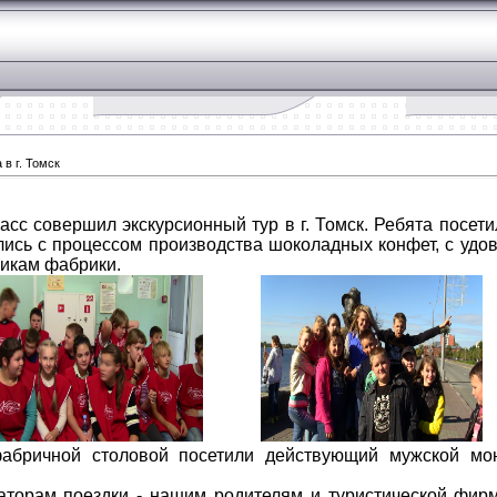
 в г. Томск
класс совершил экскурсионный тур в г. Томск. Ребята посе
лись с процессом производства шоколадных конфет, с уд
никам фабрики.
За
абричной столовой посетили действующий мужской мо
аторам поездки - нашим родителям и туристической фирм