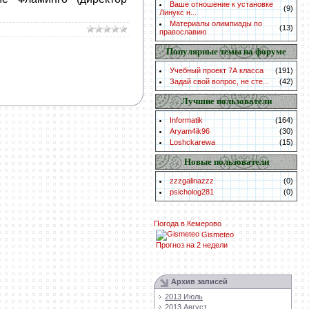
Ваше отношение к установке
(9)
Линукс н...
Материалы олимпиады по
(13)
православию
Популярные темы на форуме
Учебный проект 7А класса
(191)
Задай свой вопрос, не сте...
(42)
Лучшие пользователи
Informatik
(164)
Aryam4ik96
(30)
Loshckarewa
(15)
Новые пользователи
zzzgalinazzz
(0)
psicholog281
(0)
Погода в Кемерово
Gismeteo
Прогноз на 2 недели
Архив записей
2013 Июль
2013 Август