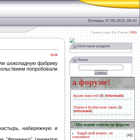
Пятница, 07.08.2026, 08:43
Приветствую Вас
Гость
|
RSS
Категории раздела
15:29
Поиск
тили шоколадную фабрику
овольствием попробовали
дай свой вопрос на форуме!
Архив новостей
(
0
)
(
Informatik
)
Уборка в Кузбасском парке
(
1
)
(
Informatik
)
Последние ответы на форуме
настырь, набережную и
Задай свой вопрос, не
(42)
стесняйся!
е "Фламинго" (директор