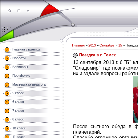
Главная
»
2013
»
Сентябрь
»
15
» Поездка
Главная страница
Поездка в г. Томск
Новости
13 сентября 2013 г. 6 "Б" 
Вебинары
"Сладомир", где познакоми
их и задали вопросы работ
Портфолио
Мастерская педагога
5 класс
6 класс
7 класс
8 класс
После сытного обеда в ф
10 класс
планетарий.
Спасибо огромное организ
11 класс