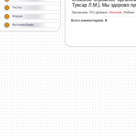
Туксар Л.М.). Мы здорово п
Тесты
Просмотров
: 574 |
Добавил
:
Informatik
|
Рейтинг
:
Форум
Всего комментариев
:
0
Фотоальбомы