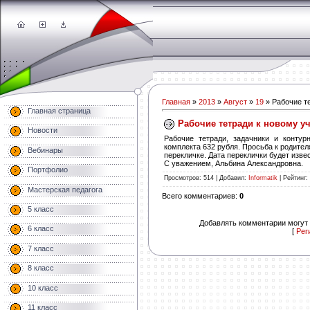
Главная
»
2013
»
Август
»
19
» Рабочие т
Главная страница
Рабочие тетради к новому у
Новости
Рабочие тетради, задачники и конту
комплекта 632 рубля. Просьба к родите
Вебинары
перекличке. Дата переклички будет изве
С уважением, Альбина Александровна.
Портфолио
Просмотров
: 514 |
Добавил
:
Informatik
|
Рейтинг
:
Мастерская педагога
Всего комментариев
:
0
5 класс
Добавлять комментарии могут 
6 класс
[
Рег
7 класс
8 класс
10 класс
11 класс