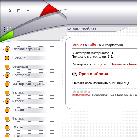
КАТАЛОГ ФАЙЛОВ
Главная
»
Файлы
» информатика
Главная страница
В категории материалов
:
1
Показано материалов
:
1-1
Новости
Сортировать по
:
Дате
·
Названию
·
Рейт
Вебинары
Орел и яблоня
Портфолио
Помоги орлу изменить внешний вид.
Мастерская педагога
5 класс
информатика
|
Просмотров:
715
|
Загрузок:
59
|
Д
6 класс
7 класс
8 класс
10 класс
11 класс