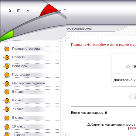
ФОТОАЛЬБОМЫ
Главная
»
Фотоальбом
»
фотографии с у
Главная страница
Новости
Вебинары
46
В 
Портфолио
Добавлено
2
1600
Мастерская педагога
5 класс
6 класс
7 класс
Всего комментариев
:
0
8 класс
Добавлять комментарии могут 
10 класс
[
Рег
11 класс