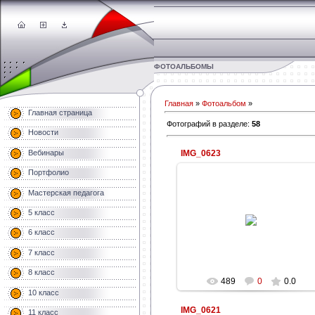
ФОТОАЛЬБОМЫ
Главная
»
Фотоальбом
»
Главная страница
Фотографий в разделе
:
58
Новости
Вебинары
IMG_0623
Портфолио
Мастерская педагога
22.11.2013
5 класс
Informatik
6 класс
7 класс
8 класс
489
0
0.0
10 класс
IMG_0621
11 класс