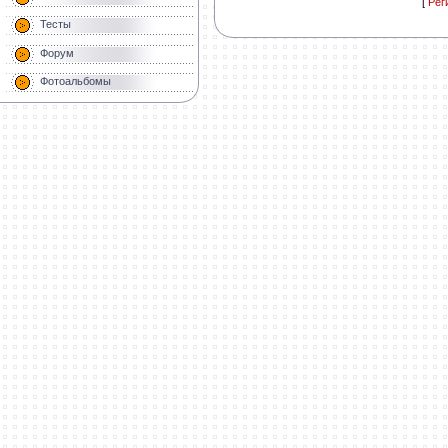
[
Рег
Тесты
Форум
Фотоальбомы