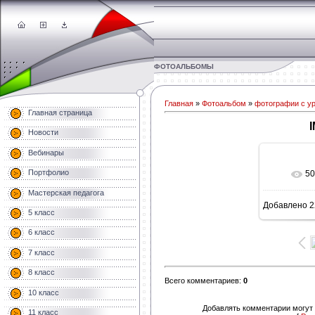
ФОТОАЛЬБОМЫ
Главная
»
Фотоальбом
»
фотографии с у
Главная страница
Новости
Вебинары
Портфолио
50
В 
Мастерская педагога
Добавлено
2
160
5 класс
6 класс
7 класс
8 класс
Всего комментариев
:
0
10 класс
Добавлять комментарии могут 
11 класс