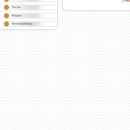
[
Рег
Тесты
Форум
Фотоальбомы