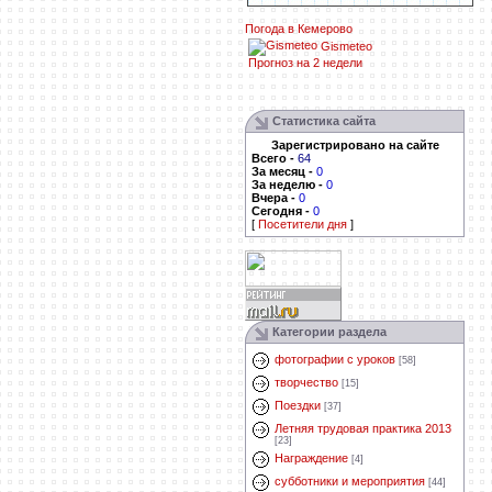
Погода в Кемерово
Gismeteo
Прогноз на 2 недели
Статистика сайта
Зарегистрировано на сайте
Всего
-
64
За месяц
-
0
За неделю
-
0
Вчера
-
0
Сегодня
-
0
[
Посетители дня
]
Категории раздела
фотографии с уроков
[58]
творчество
[15]
Поездки
[37]
Летняя трудовая практика 2013
[23]
Награждение
[4]
субботники и мероприятия
[44]