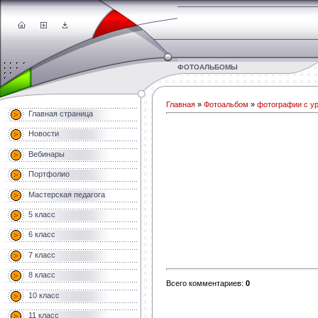
ФОТОАЛЬБОМЫ
Главная
»
Фотоальбом
»
фотографии с у
Главная страница
Новости
Вебинары
Портфолио
Мастерская педагога
5 класс
6 класс
7 класс
8 класс
Всего комментариев
:
0
10 класс
11 класс