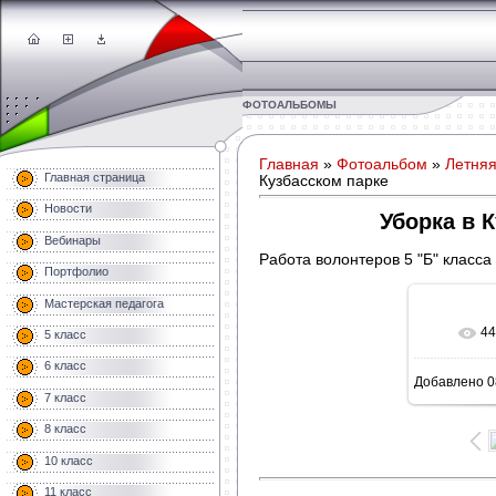
ФОТОАЛЬБОМЫ
Главная
»
Фотоальбом
»
Летняя
Главная страница
Кузбасском парке
Новости
Уборка в 
Вебинары
Работа волонтеров 5 "Б" класса
Портфолио
Мастерская педагога
44
5 класс
В 
6 класс
Добавлено
0
160
7 класс
8 класс
10 класс
11 класс