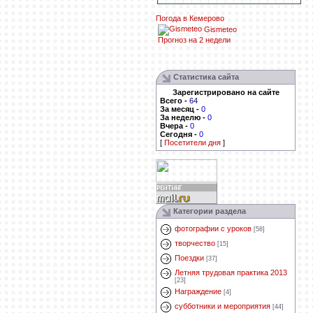
Погода в Кемерово
Gismeteo
Прогноз на 2 недели
Статистика сайта
Зарегистрировано на сайте
Всего
-
64
За месяц
-
0
За неделю
-
0
Вчера
-
0
Сегодня
-
0
[
Посетители дня
]
Категории раздела
фотографии с уроков
[58]
творчество
[15]
Поездки
[37]
Летняя трудовая практика 2013
[23]
Награждение
[4]
субботники и мероприятия
[44]