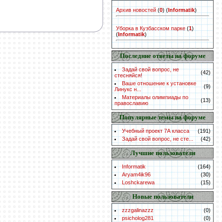
Архив новостей
(
0
)
(
Informatik
)
Уборка в Кузбасском парке
(
1
)
(
Informatik
)
Последние ответы на форуме
Задай свой вопрос, не
(42)
стесняйся!
Ваше отношение к установке
(9)
Линукс н...
Материалы олимпиады по
(13)
православию
Популярные темы на форуме
Учебный проект 7А класса
(191)
Задай свой вопрос, не сте...
(42)
Лучшие пользователи
Informatik
(164)
Aryam4ik96
(30)
Loshckarewa
(15)
Новые пользователи
zzzgalinazzz
(0)
psicholog281
(0)