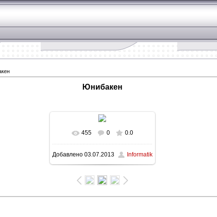
акен
Юнибакен
455
0
0.0
В реальном размере
Добавлено
03.07.2013
Informatik
1600x1200
/ 383.6Kb
Зад