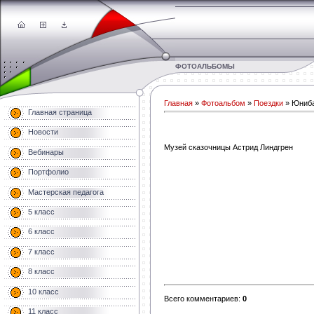
ФОТОАЛЬБОМЫ
Главная
»
Фотоальбом
»
Поездки
» Юниб
Главная страница
Новости
Музей сказочницы Астрид Линдгрен
Вебинары
Портфолио
Мастерская педагога
5 класс
6 класс
7 класс
8 класс
10 класс
Всего комментариев
:
0
11 класс