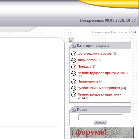
Воскресенье, 09.08.2026, 10:57
Приветствую Вас
Гость
|
RSS
Категории раздела
фотографии с уроков
[58]
творчество
[15]
Поездки
[37]
Летняя трудовая практика 2013
[23]
Награждение
[4]
субботники и мероприятия
[44]
Летняя трудовая практика -
2014
[0]
Поиск
ай свой вопрос на форуме!