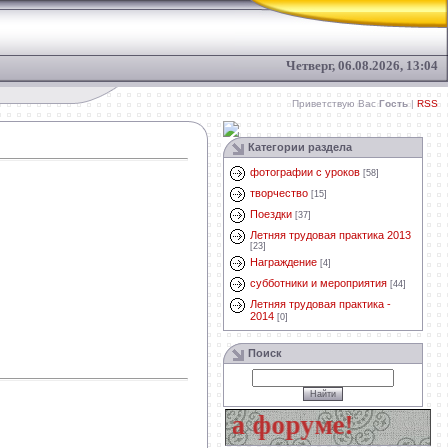
Четверг, 06.08.2026, 13:04
Приветствую Вас
Гость
|
RSS
Категории раздела
фотографии с уроков
[58]
творчество
[15]
Поездки
[37]
Летняя трудовая практика 2013
[23]
Награждение
[4]
субботники и мероприятия
[44]
Летняя трудовая практика -
2014
[0]
Поиск
ай свой вопрос на форуме!