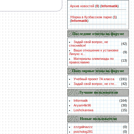
Архив новостей
(
0
)
(
Informatik
)
Уборка в Кузбасском парке
(
1
)
(
Informatik
)
Последние ответы на форуме
Задай свой вопрос, не
(42)
стесняйся!
Ваше отношение к установке
(9)
Линукс н...
Материалы олимпиады по
(13)
православию
Популярные темы на форуме
Учебный проект 7А класса
(191)
Задай свой вопрос, не сте...
(42)
Лучшие пользователи
Informatik
(164)
Aryam4ik96
(30)
Loshckarewa
(15)
Новые пользователи
zzzgalinazzz
(0)
psicholog281
(0)