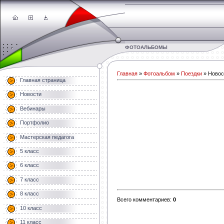
ФОТОАЛЬБОМЫ
Главная
»
Фотоальбом
»
Поездки
» Новос
Главная страница
Новости
Вебинары
Портфолио
Мастерская педагога
5 класс
6 класс
7 класс
8 класс
Всего комментариев
:
0
10 класс
11 класс