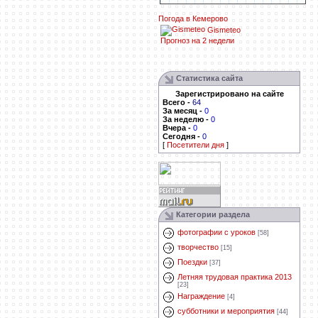
Погода в Кемерово
Gismeteo
Прогноз на 2 недели
Статистика сайта
Зарегистрировано на сайте
Всего
-
64
За месяц
-
0
За неделю
-
0
Вчера
-
0
Сегодня
-
0
[
Посетители дня
]
Категории раздела
фотографии с уроков
[58]
творчество
[15]
Поездки
[37]
Летняя трудовая практика 2013
[23]
Награждение
[4]
субботники и мероприятия
[44]