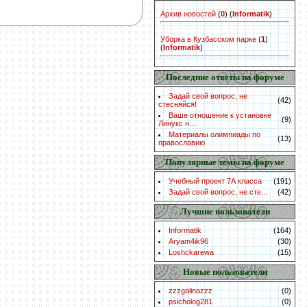
Архив новостей
(
0
)
(
Informatik
)
Уборка в Кузбасском парке
(
1
)
(
Informatik
)
Последние ответы на форуме
Задай свой вопрос, не
(42)
стесняйся!
Ваше отношение к установке
(9)
Линукс н...
Материалы олимпиады по
(13)
православию
Популярные темы на форуме
Учебный проект 7А класса
(191)
Задай свой вопрос, не сте...
(42)
Лучшие пользователи
Informatik
(164)
Aryam4ik96
(30)
Loshckarewa
(15)
Новые пользователи
zzzgalinazzz
(0)
psicholog281
(0)