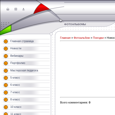
ФОТОАЛЬБОМЫ
Главная
»
Фотоальбом
»
Поездки
» Новос
Главная страница
Новости
Вебинары
Портфолио
Мастерская педагога
5 класс
6 класс
7 класс
8 класс
Всего комментариев
:
0
10 класс
11 класс