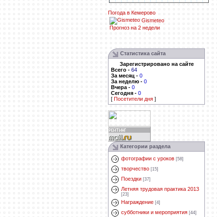
Погода в Кемерово
Gismeteo
Прогноз на 2 недели
Статистика сайта
Зарегистрировано на сайте
Всего
-
64
За месяц
-
0
За неделю
-
0
Вчера
-
0
Сегодня
-
0
[
Посетители дня
]
Категории раздела
фотографии с уроков
[58]
творчество
[15]
Поездки
[37]
Летняя трудовая практика 2013
[23]
Награждение
[4]
субботники и мероприятия
[44]