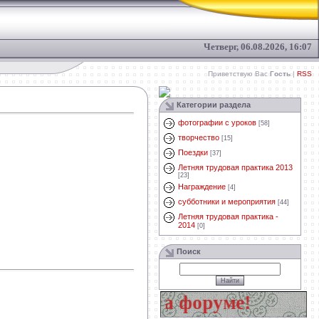
Четверг, 06.08.2026, 16:07
Приветствую Вас
Гость
|
RSS
Категории раздела
фотографии с уроков
[58]
творчество
[15]
Поездки
[37]
Летняя трудовая практика 2013
[23]
Награждение
[4]
субботники и мероприятия
[44]
Летняя трудовая практика -
2014
[0]
Поиск
ай свой вопрос на форуме!