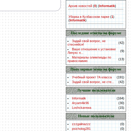
Архив новостей
(
0
)
(
Informatik
)
Уборка в Кузбасском парке
(
1
)
(
Informatik
)
Последние ответы на форуме
Задай свой вопрос, не
(42)
стесняйся!
Ваше отношение к установке
(9)
Линукс н...
Материалы олимпиады по
(13)
православию
Популярные темы на форуме
Учебный проект 7А класса
(191)
Задай свой вопрос, не сте...
(42)
Лучшие пользователи
Informatik
(164)
Aryam4ik96
(30)
Loshckarewa
(15)
Новые пользователи
zzzgalinazzz
(0)
psicholog281
(0)