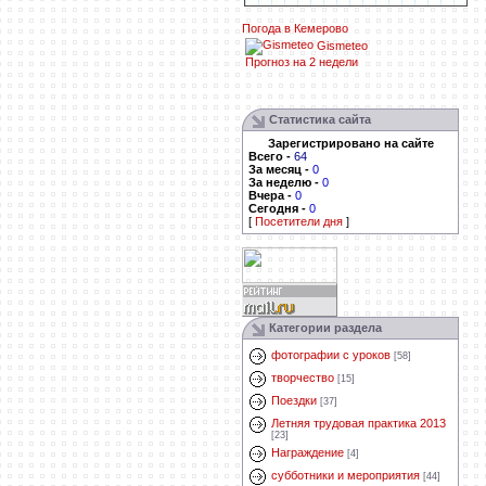
Погода в Кемерово
Gismeteo
Прогноз на 2 недели
Статистика сайта
Зарегистрировано на сайте
Всего
-
64
За месяц
-
0
За неделю
-
0
Вчера
-
0
Сегодня
-
0
[
Посетители дня
]
Категории раздела
фотографии с уроков
[58]
творчество
[15]
Поездки
[37]
Летняя трудовая практика 2013
[23]
Награждение
[4]
субботники и мероприятия
[44]