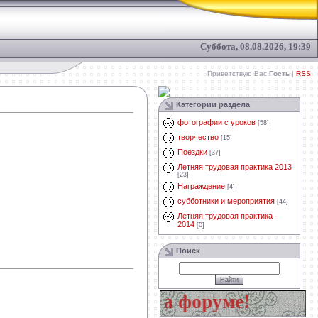
Суббота, 08.08.2026, 19:39
Приветствую Вас
Гость
|
RSS
Категории раздела
фотографии с уроков
[58]
творчество
[15]
Поездки
[37]
Летняя трудовая практика 2013
[23]
Награждение
[4]
субботники и мероприятия
[44]
Летняя трудовая практика -
2014
[0]
Поиск
ай свой вопрос на форуме!