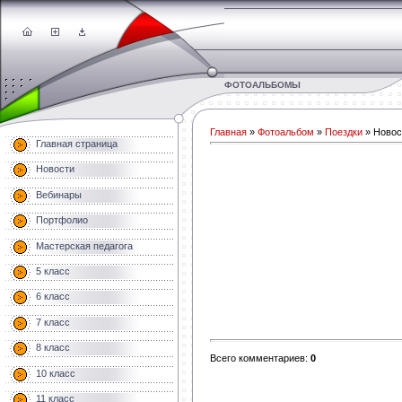
ФОТОАЛЬБОМЫ
Главная
»
Фотоальбом
»
Поездки
» Новос
Главная страница
Новости
Вебинары
Портфолио
Мастерская педагога
5 класс
6 класс
7 класс
8 класс
Всего комментариев
:
0
10 класс
11 класс