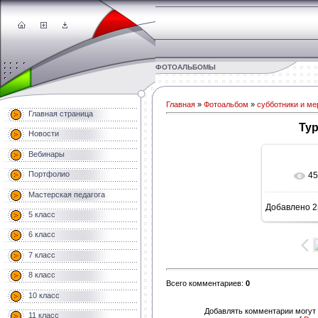
ФОТОАЛЬБОМЫ
Главная
»
Фотоальбом
»
субботники и ме
Главная страница
Тур
Новости
Вебинары
Портфолио
45
В 
Мастерская педагога
Добавлено
2
160
5 класс
6 класс
7 класс
8 класс
Всего комментариев
:
0
10 класс
Добавлять комментарии могут 
11 класс