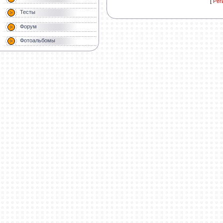
[
Рег
Тесты
Форум
Фотоальбомы