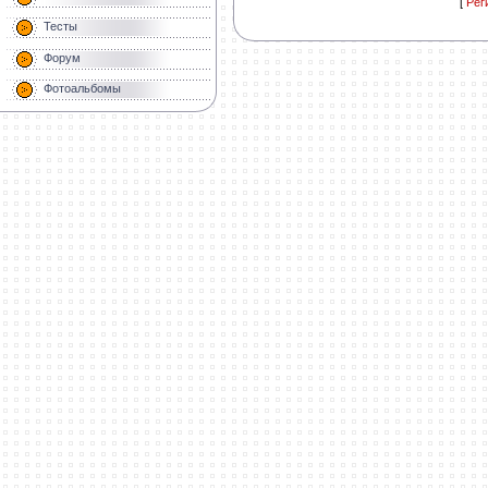
[
Рег
Тесты
Форум
Фотоальбомы