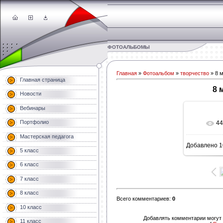
ФОТОАЛЬБОМЫ
Главная
»
Фотоальбом
»
творчество
» 8 
Главная страница
8 
Новости
Вебинары
Портфолио
44
В 
Мастерская педагога
Добавлено
1
1600
5 класс
6 класс
7 класс
8 класс
Всего комментариев
:
0
10 класс
Добавлять комментарии могут 
11 класс