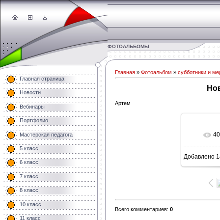
ФОТОАЛЬБОМЫ
Главная
»
Фотоальбом
»
субботники и ме
Главная страница
Но
Новости
Артем
Вебинары
Портфолио
40
Мастерская педагога
В 
5 класс
Добавлено
1
1600
6 класс
7 класс
8 класс
10 класс
Всего комментариев
:
0
11 класс