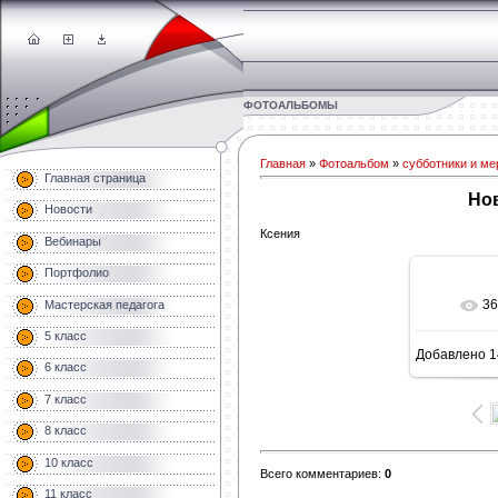
ФОТОАЛЬБОМЫ
Главная
»
Фотоальбом
»
субботники и ме
Главная страница
Но
Новости
Ксения
Вебинары
Портфолио
36
Мастерская педагога
В 
5 класс
Добавлено
1
1600
6 класс
7 класс
8 класс
10 класс
Всего комментариев
:
0
11 класс